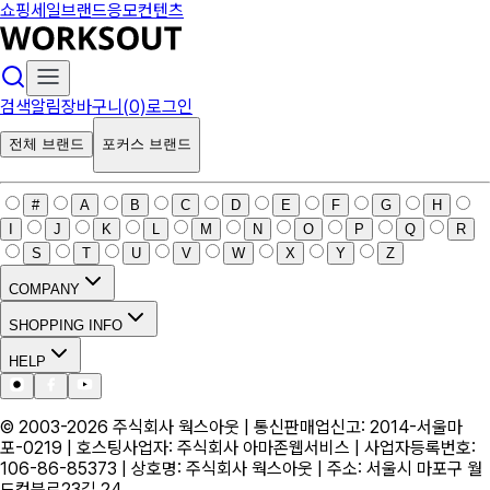
쇼핑
세일
브랜드
응모
컨텐츠
검색
알림
장바구니(0)
로그인
전체 브랜드
포커스 브랜드
#
A
B
C
D
E
F
G
H
I
J
K
L
M
N
O
P
Q
R
S
T
U
V
W
X
Y
Z
COMPANY
SHOPPING INFO
HELP
© 2003-
2026
주식회사 웍스아웃 | 통신판매업신고: 2014-서울마
포-0219 | 호스팅사업자: 주식회사 아마존웹서비스 | 사업자등록번호:
106-86-85373 | 상호명: 주식회사 웍스아웃 | 주소: 서울시 마포구 월
드컵북로23길 24