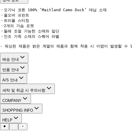
・오가닉 코튼 100% ‘Maitland Camo Duck’ 데님 소재

・올오버 프린트

・트리플 스티칭

・2개의 가슴 포켓

・둘레 조절 가능한 소매와 밑단

・인조 가죽 소재의 스퀘어 라벨

- 워싱된 제품은 밝은 계열의 제품과 함께 착용 시 이염이 발생할 수 
배송 안내
반품 안내
A/S 안내
세탁 및 취급 시 주의사항
COMPANY
SHOPPING INFO
HELP