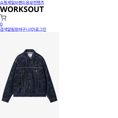
쇼핑
세일
브랜드
응모
컨텐츠
0
검색
알림
장바구니(0)
로그인